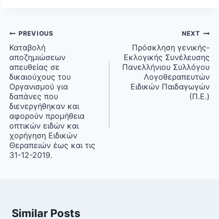
Post
PREVIOUS
NEXT
navigation
Καταβολή
Πρόσκληση γενικής-
αποζημιώσεων
Εκλογικής Συνέλευσης
απευθείας σε
Πανελλήνιου Συλλόγου
δικαιούχους του
Λογοθεραπευτών
Οργανισμού για
Ειδικών Παιδαγωγών
δαπάνες που
(Π.Ε.)
διενεργήθηκαν και
αφορούν προμήθεια
οπτικών ειδών και
χορήγηση Ειδικών
Θεραπειών έως και τις
31-12-2019.
Similar Posts