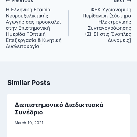
Post
PREVIOUS
NEXT
navigation
Η Ελληνική Εταιρία
ΦΕΚ Υγειονομική
Νευροεξελικτικής
Περίθαλψη [Σύστημα
Αγωγής σας προσκαλεί
Ηλεκτρονικής
στην Επιστημονική
Συνταγογράφησης
Ημερίδα ¨Οπτική
(ΣΗΣ) στις Ένοπλες
Επεξεργασία & Κινητική
Δυνάμεις]
Δυσλειτουργία¨
Similar Posts
Διεπιστημονικό Διαδικτυακό
Συνέδριο
March 10, 2021