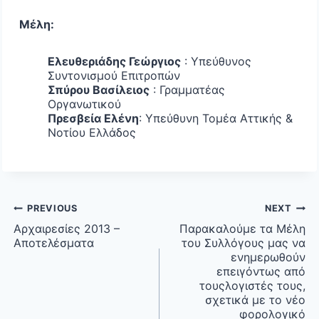
Μέλη:
Ελευθεριάδης Γεώργιος
: Υπεύθυνος
Συντονισμού Επιτροπών
Σπύρου Βασίλειος
: Γραμματέας
Οργανωτικού
Πρεσβεία Ελένη
: Υπεύθυνη Τομέα Αττικής &
Νοτίου Ελλάδος
Post
PREVIOUS
NEXT
navigation
Αρχαιρεσίες 2013 –
Παρακαλούμε τα Μέλη
Αποτελέσματα
του Συλλόγους μας να
ενημερωθούν
επειγόντως από
τουςλογιστές τους,
σχετικά με το νέο
φορολογικό