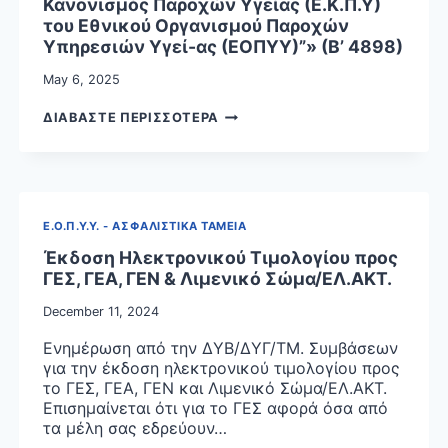
Κανονισμός Παροχών Υγείας (Ε.Κ.Π.Υ)
του Εθνικού Οργανισμού Παροχών
Υπηρεσιών Υγεί-ας (ΕΟΠΥΥ)”» (Β’ 4898)
May 6, 2025
ΤΡΟΠΟΠΟΙΗΣΗ
ΔΙΑΒΑΣΤΕ ΠΕΡΙΣΣΟΤΕΡΑ
ΚΑΙ
ΑΝΤΙΚΑΤΑΣΤΑΣΗ
ΤΗΣ
ΥΠΟ
ΣΤΟΙΧΕΙΑ
Ε.Ο.Π.Υ.Υ. - ΑΣΦΑΛΙΣΤΙΚΑ ΤΑΜΕΙΑ
ΕΑΛΕ/
Γ.Π.
Έκδοση Ηλεκτρονικού Τιμολογίου προς
80157/1-
ΓΕΣ, ΓΕΑ, ΓΕΝ & Λιμενικό Σώμα/ΕΛ.ΑΚΤ.
11-
December 11, 2024
2018
ΚΟΙΝΗΣ
Ενημέρωση από την ΔΥΒ/ΔΥΓ/ΤΜ. Συμβάσεων
ΑΠΟΦΑΣΗΣ
για την έκδοση ηλεκτρονικού τιμολογίου προς
ΤΩΝ
το ΓΕΣ, ΓΕΑ, ΓΕΝ και Λιμενικό Σώμα/ΕΛ.ΑΚΤ.
ΑΝΑΠΛΗΡΩΤΩΝ
Επισημαίνεται ότι για το ΓΕΣ αφορά όσα από
ΥΠΟΥΡΓΩΝ
τα μέλη σας εδρεύουν…
ΟΙΚΟΝΟΜΙΚΩΝ