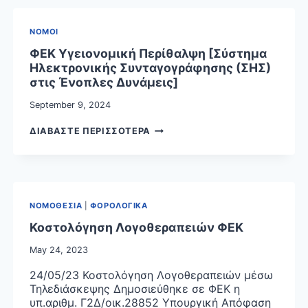
ΕΞΕΤΑΣΕΩΝ
ΠΑΡΟΧΩΝ
–
ΥΓΕΙΑΣ
ΝΟΜΟΙ
ΗΛΕΚΤΡΟΝΙΚΗ
(Ε.Κ.Π.Υ)
ΕΚΤΕΛΕΣΗ
ΦΕΚ Υγειονομική Περίθαλψη [Σύστημα
ΤΟΥ
Ηλεκτρονικής Συνταγογράφησης (ΣΗΣ)
ΕΘΝΙΚΟΥ
στις Ένοπλες Δυνάμεις]
ΟΡΓΑΝΙΣΜΟΥ
ΠΑΡΟΧΩΝ
September 9, 2024
ΥΠΗΡΕΣΙΩΝ
ΥΓΕΙ-
ΦΕΚ
ΔΙΑΒΑΣΤΕ ΠΕΡΙΣΣΟΤΕΡΑ
ΑΣ
ΥΓΕΙΟΝΟΜΙΚΗ
(ΕΟΠΥΥ)”»
ΠΕΡΙΘΑΛΨΗ
(Β’
[ΣΥΣΤΗΜΑ
4898)
ΗΛΕΚΤΡΟΝΙΚΗΣ
ΣΥΝΤΑΓΟΓΡΑΦΗΣΗΣ
ΝΟΜΟΘΕΣΙΑ
|
ΦΟΡΟΛΟΓΙΚΑ
(ΣΗΣ)
ΣΤΙΣ
Κοστολόγηση Λογοθεραπειών ΦΕΚ
ΕΝΟΠΛΕΣ
May 24, 2023
ΔΥΝΑΜΕΙΣ]
24/05/23 Κοστολόγηση Λογοθεραπειών μέσω
Τηλεδιάσκεψης Δημοσιεύθηκε σε ΦΕΚ η
υπ.αριθμ. Γ2Δ/οικ.28852 Υπουργική Απόφαση