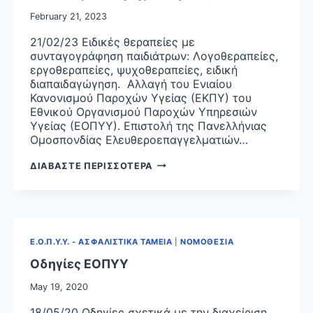
February 21, 2023
21/02/23 Ειδικές θεραπείες με
συνταγογράφηση παιδιάτρων: Λογοθεραπείες,
εργοθεραπείες, ψυχοθεραπείες, ειδική
διαπαιδαγώγηση. Aλλαγή του Ενιαίου
Κανονισμού Παροχών Υγείας (ΕΚΠΥ) του
Εθνικού Οργανισμού Παροχών Υπηρεσιών
Υγείας (ΕΟΠΥΥ). Επιστολή της Πανελλήνιας
Ομοσπονδίας Ελευθεροεπαγγελματιών…
ΕΙΔΙΚΕΣ
ΔΙΑΒΑΣΤΕ ΠΕΡΙΣΣΟΤΕΡΑ
ΘΕΡΑΠΕΙΕΣ
ΜΕ
ΣΥΝΤΑΓΟΓΡΑΦΗΣΗ
ΠΑΙΔΙΑΤΡΩΝ
–
Ε.Ο.Π.Υ.Υ. - ΑΣΦΑΛΙΣΤΙΚΑ ΤΑΜΕΙΑ
|
ΝΟΜΟΘΕΣΙΑ
AΛΛΑΓΗ
ΤΟΥ
Οδηγίες ΕΟΠΥΥ
ΕΝΙΑΙΟΥ
May 19, 2020
ΚΑΝΟΝΙΣΜΟΥ
ΠΑΡΟΧΩΝ
18/05/20 Οδηγίες σχετικά με την διαχείριση