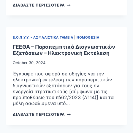
ΚΑΙ
ΕΚΔΟΣΗ
ΔΙΑΒΑΣΤΕ ΠΕΡΙΣΣΟΤΕΡΑ
ΥΓΕΙΑΣ
ΗΛΕΚΤΡΟΝΙΚΟΥ
«ΤΡΟΠΟΠΟΙΗΣΗ
ΤΙΜΟΛΟΓΙΟΥ
ΚΑΙ
ΠΡΟΣ
ΑΝΤΙΚΑΤΑΣΤΑΣΗ
ΓΕΣ,
ΤΗΣ
ΓΕΑ,
Ε.Ο.Π.Υ.Υ. - ΑΣΦΑΛΙΣΤΙΚΑ ΤΑΜΕΙΑ
|
ΝΟΜΟΘΕΣΙΑ
ΜΕ
ΓΕΝ
ΑΡΙΘΜ.ΠΡΩΤ.
&
ΓΕΕΘΑ – Παραπεμπτικά Διαγνωστικών
ΕΑΛΕ/
ΛΙΜΕΝΙΚΟ
Εξετάσεων – Ηλεκτρονική Εκτέλεση
Γ.Π.
ΣΩΜΑ/
46846/19-
October 30, 2024
ΕΛ.ΑΚΤ.
06-
Έγγραφο που αφορά σε οδηγίες για την
2018
ηλεκτρονική εκτέλεση των παραπεμπτικών
(Β’
διαγνωστικών εξετάσεων για τους εν
2315)
ενεργεία στρατιωτικούς [σύμφωνα με τις
ΚΟΙ-
προϋποθέσεις του πδ62/2023 (Α’114)] και τα
ΝΗΣ
μέλη ασφαλισμένα υπό…
ΥΠΟΥΡΓΙΚΗΣ
ΑΠΟΦΑΣΗΣ
ΓΕΕΘΑ
ΔΙΑΒΑΣΤΕ ΠΕΡΙΣΣΟΤΕΡΑ
ΜΕ
–
ΠΕΡΙΕΧΟΜΕΝΟ
ΠΑΡΑΠΕΜΠΤΙΚΑ
“ΕΝΙΑΙΟΣ
ΔΙΑΓΝΩΣΤΙΚΩΝ
ΚΑΝΟΝΙΣΜΟΣ