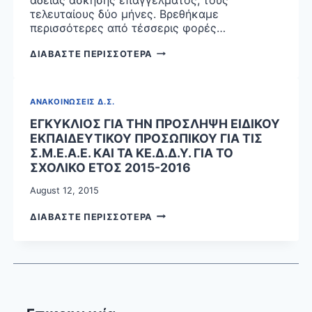
ΤΗΝ
τελευταίους δύο μήνες. Βρεθήκαμε
ΑΠΟΣΥΡΣΗ
περισσότερες από τέσσερις φορές…
ΤΟΥ
ΠΡΟΩΘΟΥΜΕΝΟ
ΑΝΑΚΟΙΝΩΣΗ
ΔΙΑΒΑΣΤΕ ΠΕΡΙΣΣΟΤΕΡΑ
ΑΣΦΑΛΙΣΤΙΚΟΥ
ΔΙΟΙΚΗΤΙΚΟΥ
ΝΟΜΟΣΧΕΔΙΟΥ.
ΣΥΜΒΟΥΛΙΟΥ
ΑΝΑΚΟΙΝΩΣΕΙΣ Δ.Σ.
ΕΓΚΥΚΛΙΟΣ ΓΙΑ ΤΗΝ ΠΡΟΣΛΗΨΗ ΕΙΔΙΚΟΥ
ΕΚΠΑΙΔΕΥΤΙΚΟΥ ΠΡΟΣΩΠΙΚΟΥ ΓΙΑ ΤΙΣ
Σ.Μ.Ε.Α.Ε. ΚΑΙ ΤΑ ΚΕ.Δ.Δ.Υ. ΓΙΑ ΤΟ
ΣΧΟΛΙΚΟ ΕΤΟΣ 2015-2016
August 12, 2015
ΕΓΚΥΚΛΙΟΣ
ΔΙΑΒΑΣΤΕ ΠΕΡΙΣΣΟΤΕΡΑ
ΓΙΑ
ΤΗΝ
ΠΡΟΣΛΗΨΗ
ΕΙΔΙΚΟΥ
ΕΚΠΑΙΔΕΥΤΙΚΟΥ
ΠΡΟΣΩΠΙΚΟΥ