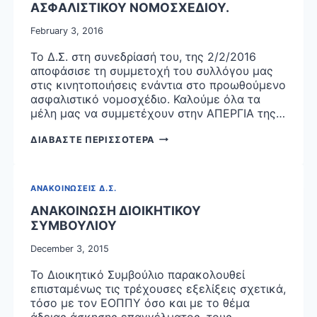
ΑΣΦΑΛΙΣΤΙΚΟΥ ΝΟΜΟΣΧΕΔΙΟΥ.
February 3, 2016
Το Δ.Σ. στη συνεδρίασή του, της 2/2/2016
αποφάσισε τη συμμετοχή του συλλόγου μας
στις κινητοποιήσεις ενάντια στο προωθούμενο
ασφαλιστικό νομοσχέδιο. Καλούμε όλα τα
μέλη μας να συμμετέχουν στην ΑΠΕΡΓΙΑ της…
ΚΑΛΟΥΜΕ
ΔΙΑΒΑΣΤΕ ΠΕΡΙΣΣΟΤΕΡΑ
ΤΟΥΣ
ΛΟΓΟΘΕΡΑΠΕΥΤΕΣ
ΝΑ
ΑΝΑΚΟΙΝΩΣΕΙΣ Δ.Σ.
ΣΥΜΜΕΤΑΣΧΟΥΝ
ΣΤΗΝ
ΑΝΑΚΟΙΝΩΣΗ ΔΙΟΙΚΗΤΙΚΟΥ
ΑΠΕΡΓΙΑ
ΣΥΜΒΟΥΛΙΟΥ
ΚΑΙ
December 3, 2015
ΤΙΣ
ΚΙΝΗΤΟΠΟΙΗΣΕΙΣ
Το Διοικητικό Συμβούλιο παρακολουθεί
ΤΗΣ
επισταμένως τις τρέχουσες εξελίξεις σχετικά,
4/2/2016
τόσο με τον ΕΟΠΠΥ όσο και με το θέμα
ΓΙΑ
άδειας άσκησης επαγγέλματος, τους