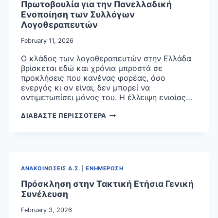
Πρωτοβουλία για την Πανελλαδική
Ενοποίηση των Συλλόγων
Λογοθεραπευτών
February 11, 2026
Ο κλάδος των λογοθεραπευτών στην Ελλάδα
βρίσκεται εδώ και χρόνια μπροστά σε
προκλήσεις που κανένας φορέας, όσο
ενεργός κι αν είναι, δεν μπορεί να
αντιμετωπίσει μόνος του. Η έλλειψη ενιαίας…
ΠΡΩΤΟΒΟΥΛΙΑ
ΔΙΑΒΑΣΤΕ ΠΕΡΙΣΣΟΤΕΡΑ
ΓΙΑ
ΤΗΝ
ΠΑΝΕΛΛΑΔΙΚΗ
ΕΝΟΠΟΙΗΣΗ
ΤΩΝ
ΑΝΑΚΟΙΝΩΣΕΙΣ Δ.Σ.
|
ΕΝΗΜΕΡΩΣΗ
ΣΥΛΛΟΓΩΝ
ΛΟΓΟΘΕΡΑΠΕΥΤΩΝ
Πρόσκληση στην Τακτική Ετήσια Γενική
Συνέλευση
February 3, 2026