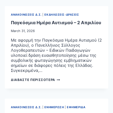
ΒΕΒΑΙΩΣΗΣ
ΓΙΑ
ΘΕΡΑΠΕΙΕΣ
ΑΝΑΚΟΙΝΩΣΕΙΣ Δ.Σ.
|
ΕΚΔΗΛΩΣΕΙΣ-ΔΡΑΣΕΙΣ
ΕΙΔΙΚΗΣ
ΑΓΩΓΗΣ
Παγκόσμια Ημέρα Αυτισμού – 2 Απριλίου
19/06/2026
March 31, 2026
Με αφορμή την Παγκόσμια Ημέρα Αυτισμού (2
Απριλίου), ο Πανελλήνιος Σύλλογος
Λογοθεραπευτών – Ειδικών Παιδαγωγών
υλοποιεί δράση ευαισθητοποίησης μέσω της
συμβολικής φωταγώγησης εμβληματικών
σημείων σε διάφορες πόλεις της Ελλάδας.
Συγκεκριμένα,…
ΠΑΓΚΟΣΜΙΑ
ΔΙΑΒΑΣΤΕ ΠΕΡΙΣΣΟΤΕΡΑ
ΗΜΕΡΑ
ΑΥΤΙΣΜΟΥ
–
2
ΑΠΡΙΛΙΟΥ
ΑΝΑΚΟΙΝΩΣΕΙΣ Δ.Σ.
|
ΕΝΗΜΕΡΩΣΗ
|
ΕΦΗΜΕΡΙΔΑ