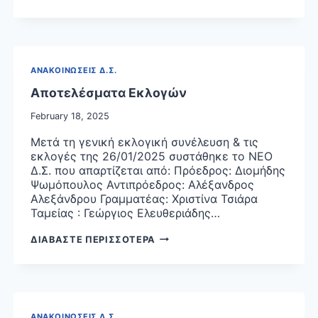
ΚΑΙ
ΑΝΤΙΚΑΤΑΣΤΑΣΗ
ΤΗΣ
ΥΠΟ
ΣΤΟΙΧΕΙΑ
ΑΝΑΚΟΙΝΩΣΕΙΣ Δ.Σ.
ΕΑΛΕ/
Γ.Π.
Αποτελέσματα Εκλογών
80157/1-
February 18, 2025
11-
2018
Μετά τη γενική εκλογική συνέλευση & τις
ΚΟΙΝΗΣ
εκλογές της 26/01/2025 συστάθηκε το ΝΕΟ
ΑΠΟΦΑΣΗΣ
Δ.Σ. που απαρτίζεται από: Πρόεδρος: Διομήδης
ΤΩΝ
Ψωμόπουλος Αντιπρόεδρος: Αλέξανδρος
ΑΝΑΠΛΗΡΩΤΩΝ
Αλεξάνδρου Γραμματέας: Χριστίνα Τσιάρα
ΥΠΟΥΡΓΩΝ
Ταμείας : Γεώργιος Ελευθεριάδης…
ΟΙΚΟΝΟΜΙΚΩΝ
ΚΑΙ
ΑΠΟΤΕΛΕΣΜΑΤΑ
ΔΙΑΒΑΣΤΕ ΠΕΡΙΣΣΟΤΕΡΑ
ΥΓΕΙΑΣ
ΕΚΛΟΓΩΝ
«ΤΡΟΠΟΠΟΙΗΣΗ
ΚΑΙ
ΑΝΤΙΚΑΤΑΣΤΑΣΗ
ΤΗΣ
ΑΝΑΚΟΙΝΩΣΕΙΣ Δ.Σ.
ΜΕ