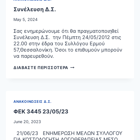
ΑΡΙΘΜ.ΠΡΩΤ.
Συνέλευση Δ.Σ.
ΕΑΛΕ/
Γ.Π.
May 5, 2024
46846/19-
Σας ενημερώνουμε ότι θα πραγματοποιηθεί
06-
Συνέλευση Δ.Σ. την Πέμπτη 24/05/2012 στις
2018
22.00 στην έδρα του Συλλόγου Ερμού
(Β’
57,Θεσσαλονίκη. Όσοι το επιθυμούν μπορούν
2315)
να παρευρεθούν.
ΚΟΙ-
ΝΗΣ
ΣΥΝΕΛΕΥΣΗ
ΔΙΑΒΑΣΤΕ ΠΕΡΙΣΣΟΤΕΡΑ
ΥΠΟΥΡΓΙΚΗΣ
Δ.Σ.
ΑΠΟΦΑΣΗΣ
ΜΕ
ΠΕΡΙΕΧΟΜΕΝΟ
“ΕΝΙΑΙΟΣ
ΚΑΝΟΝΙΣΜΟΣ
ΑΝΑΚΟΙΝΩΣΕΙΣ Δ.Σ.
ΠΑΡΟΧΩΝ
ΦΕΚ 3445 23/05/23
ΥΓΕΙΑΣ
(Ε.Κ.Π.Υ)
June 20, 2023
ΤΟΥ
ΕΘΝΙΚΟΥ
21/06/23 ΕΝΗΜΕΡΩΣΗ ΜΕΛΩΝ ΣΥΛΛΟΓΟΥ
ΟΡΓΑΝΙΣΜΟΥ
ΓΙΑ ΚΟΣΤΟΛΟΓΗΣΗ ΛΟΓΟΘΕΡΑΠΕΙΑΣ ΜΕΣΩ