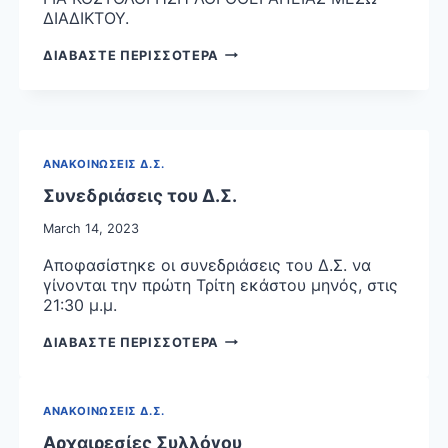
ΠΑΡΟΧΩΝ
ΔΙΑΔΙΚΤΟΥ.
ΥΠΗΡΕΣΙΩΝ
ΥΓΕΙ-
ΦΕΚ
ΔΙΑΒΑΣΤΕ ΠΕΡΙΣΣΟΤΕΡΑ
ΑΣ
3445
(ΕΟΠΥΥ)”»
23/05/23
(Β’
4898)
ΑΝΑΚΟΙΝΩΣΕΙΣ Δ.Σ.
Συνεδριάσεις του Δ.Σ.
March 14, 2023
Αποφασίστηκε οι συνεδριάσεις του Δ.Σ. να
γίνονται την πρώτη Τρίτη εκάστου μηνός, στις
21:30 μ.μ.
ΣΥΝΕΔΡΙΑΣΕΙΣ
ΔΙΑΒΑΣΤΕ ΠΕΡΙΣΣΟΤΕΡΑ
ΤΟΥ
Δ.Σ.
ΑΝΑΚΟΙΝΩΣΕΙΣ Δ.Σ.
Αρχαιρεσίες Συλλόγου