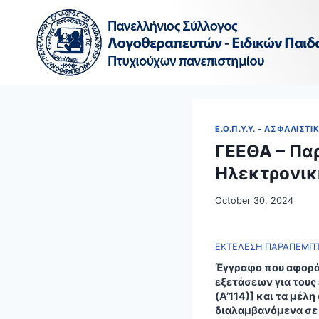
Skip
to
content
Ε.Ο.Π.Υ.Υ. - ΑΣΦΑΛΙΣΤΙ
ΓΕΕΘΑ – Πα
Ηλεκτρονικ
October 30, 2024
ΕΚΤΕΛΕΣΗ ΠΑΡΑΠΕΜΠΤΙ
Έγγραφο που αφορά
εξετάσεων για τους
(Α’114)] και τα μέ
διαλαμβανόμενα σε 