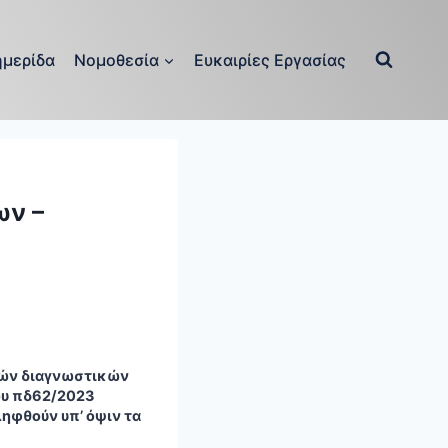
μερίδα
Νομοθεσία
Ευκαιρίες Εργασίας
ων –
κών διαγνωστικών
ου πδ62/2023
ηφθούν υπ’ όψιν τα