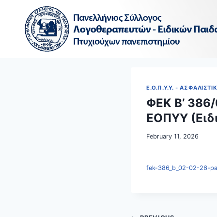
Skip
to
content
Ε.Ο.Π.Υ.Υ. - ΑΣΦΑΛΙΣΤΙ
ΦΕΚ Β’ 386
ΕΟΠΥΥ (Ειδ
February 11, 2026
fek-386_b_02-02-26-pa