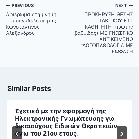
Post
PREVIOUS
NEXT
navigation
Αφιέρωμα στη μνήμη
ΠΡΟΚΗΡΥΞΗ ΘΕΣΗΣ
του συναδέλφου μας
ΤΑΚΤΙΚΟΥ Ε.Π.
Κωνσταντίνου
ΚΑΘΗΓΗΤΗ (πρώτης
Αλεξάνδρου
βαθμίδας) ΜΕ ΓΝΩΣΤΙΚΟ
ΑΝΤΙΚΕΙΜΕΝΟ
“ΛΟΓΟΠΑΘΟΛΟΓΙΑ ΜΕ
ΕΜΦΑΣΗ
Similar Posts
Σχετικά με την εφαρμογή της
Ηλεκτρονικής Γνωμάτευσης για
δικαιούχους Ειδικών Θεραπειών
άνω του 21ου έτους.