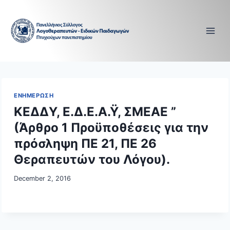
Skip
to
content
ΕΝΗΜΕΡΩΣΗ
ΚΕΔΔΥ, Ε.Δ.Ε.Α.Ϋ, ΣΜΕΑΕ ”
(Άρθρο 1 Προϋποθέσεις για την
πρόσληψη ΠΕ 21, ΠΕ 26
Θεραπευτών του Λόγου).
December 2, 2016